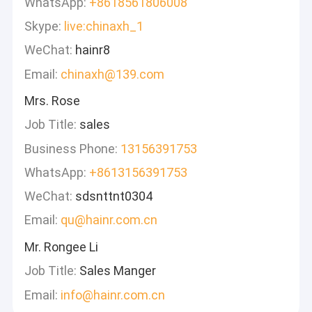
WhatsApp:
+8618561806008
Skype:
live:chinaxh_1
WeChat:
hainr8
Email:
chinaxh@139.com
Mrs. Rose
Job Title:
sales
Business Phone:
13156391753
WhatsApp:
+8613156391753
WeChat:
sdsnttnt0304
Email:
qu@hainr.com.cn
Mr. Rongee Li
Job Title:
Sales Manger
Email:
info@hainr.com.cn