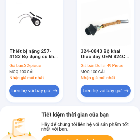
Thiết bị nặng 257-
324-0843 Bộ khai
4183 Bộ dụng cụ khai
thác dây OEM 824C
thác dây OEM cho
824H Dây nịt động cơ
Giá bán:
$2/piece
Giá bán:
Dollar 49 Piece
khung xe
Caterpillar
MOQ:
100 CÁI
MOQ:
100 CÁI
Nhận giá mới nhất
Nhận giá mới nhất
Liên hệ với bây giờ
Liên hệ với bây giờ
Tiết kiệm thời gian của bạn
Hãy để chúng tôi liên hệ với sản phẩm tốt
nhất với bạn.