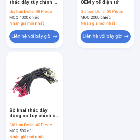
thác dây tùy chỉnh và
OEM y tế điện tử
Khai thác dây công nghiệp
lắp ráp cáp HAINR
Giá bán:
Dollar 38 Piece
Giá bán:
Dollar 39 Piece
MOQ:
Dây nịt động cơ
4000 chiếc
MOQ:
2000 chiếc
Nhận giá mới nhất
Nhận giá mới nhất
Khai thác dây điện tử
Liên hệ với bây giờ
Liên hệ với bây giờ
Khai thác dây điện cho thiết bị gia dụng
Dây nóng khai thác
Khai thác dây hậu mãi
Dây nịt xe máy
Dây y tế
Bộ khai thác dây
Khai thác dây đa năng
động cơ tùy chỉnh ô
tô HWH03 Universal
Giá bán:
Dollar 40 Piece
Đầu nối khai thác dây
MOQ:
500 cái
Nhận giá mới nhất