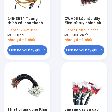
Tham quan nhà máy
Kiểm soát chất lượng
245-3514 Tương
CWH05 Lắp ráp dây
thích với các thành
điện tử tùy chỉnh cho
Liên hệ chúng tôi
phần động cơ Máy
ô tô CE Rohs
Giá bán:
＄252/Piece
Giá bán:
Dollar 37 Piece
xúc lật OEM Dây khai
MOQ:
30 cái
MOQ:
2000 chiếc
thác
Tin tức
Nhận giá mới nhất
Nhận giá mới nhất
Các trường hợp
Liên hệ với bây giờ
Liên hệ với bây giờ
Khai thác dây OEM
Dây điện ô tô
Thiết bị nặng Hệ thống dây điện
Khai thác dây xe tải
Thiết bị gia dụng Khai
Lắp ráp dây và cáp