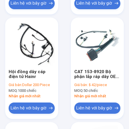
Liên hệ với bây giờ
Liên hệ với bây giờ
Hội đồng dây cáp
CAT 153-8920 Bộ
điện tử Hainr
phận lắp ráp dây OEM
Bộ phận khai thác
Giá bán:
Dollar 200 Piece
Giá bán:
＄42/piece
dây phun Bộ khai
MOQ:
1000 chiếc
MOQ:
50 chiếc
thác dây
Nhận giá mới nhất
Nhận giá mới nhất
Liên hệ với bây giờ
Liên hệ với bây giờ