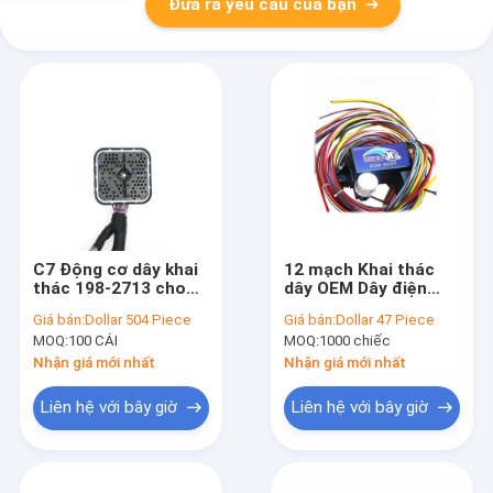
Đưa ra yêu cầu của bạn
C7 Động cơ dây khai
12 mạch Khai thác
thác 198-2713 cho
dây OEM Dây điện
324D 325D 329D
cho ô tô cổ điển
Giá bán:
Dollar 504 Piece
Giá bán:
Dollar 47 Piece
Caterpillar Excavator
ISO9001
MOQ:
100 CÁI
MOQ:
1000 chiếc
Nhận giá mới nhất
Nhận giá mới nhất
Liên hệ với bây giờ
Liên hệ với bây giờ