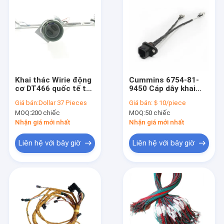
Khai thác Wirie động
Cummins 6754-81-
cơ DT466 quốc tế tùy
9450 Cáp dây khai
chỉnh cho xe tải hạng
thác dây dẫn nhiên
Giá bán:
Dollar 37 Pieces
Giá bán:
＄10/piece
nặng
liệu Cummins 6754-
MOQ:
200 chiếc
MOQ:
50 chiếc
81-9450
Nhận giá mới nhất
Nhận giá mới nhất
Liên hệ với bây giờ
Liên hệ với bây giờ
Nhà
Các sản phẩm
Về chúng tôi