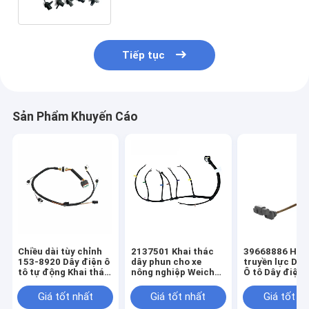
nhiên liệu
Tiếp tục
Sản Phẩm Khuyến Cáo
Chiều dài tùy chỉnh
2137501 Khai thác
39668886 Hệ 
153-8920 Dây điện ô
dây phun cho xe
truyền lực Dây
tô tự động Khai thác
nông nghiệp Weichai
Ô tô Dây điện 
trong ô tô
WP10 Khai thác dây
ráp cáp
ô tô
Giá tốt nhất
Giá tốt nhất
Giá tốt n