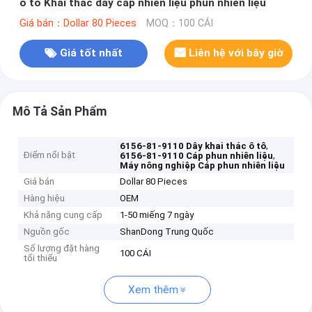
ô tô Khai thác dây cáp nhiên liệu phun nhiên liệu
Giá bán：Dollar 80 Pieces
MOQ：100 CÁI
Giá tốt nhất
Liên hệ với bây giờ
Mô Tả Sản Phẩm
,
6156-81-9110 Dây khai thác ô tô
Điểm nổi bật
,
6156-81-9110 Cáp phun nhiên liệu
Máy nông nghiệp Cáp phun nhiên liệu
Giá bán
Dollar 80 Pieces
Hàng hiệu
OEM
Khả năng cung cấp
1-50 miếng 7 ngày
Nguồn gốc
ShanDong Trung Quốc
Số lượng đặt hàng
100 CÁI
tối thiểu
Xem thêm