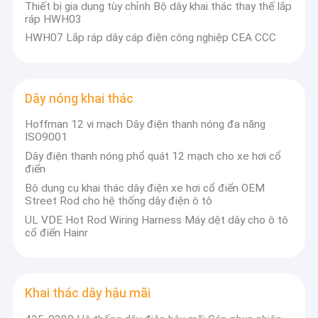
Thiết bị gia dụng tùy chỉnh Bộ dây khai thác thay thế lắp
Kể từ khi thành lập, chúng tôi đã thiết kế và sản xuất dây nịt tùy
Tham quan nhà máy
ráp HWH03
chỉnh và đáng tin cậy được xây dựng để đáp ứng nhu cầu ngày
càng tăng của các ứng dụng ô tô, thiết bị gia dụng, điện tử, y tế
HWH07 Lắp ráp dây cáp điện công nghiệp CEA CCC
Kiểm soát chất lượng
và các ứng dụng công nghiệp khác.Chúng tôi có dây chuyền sản
xuất chuyên nghiệp với chứng chỉ ISO9001: 2015 và kiểm soát
chất lượng nghiêm ngặt.Tất cả các sản phẩm được kiểm tra và
Liên hệ chúng tôi
thử nghiệm trước khi giao hàng.Kinh nghiệm kinh doanh và năng
Dây nóng khai thác
lực sản xuất của chúng tôi đã giúp chúng tôi trở thành nhà sản
Tin tức
xuất dây nịt và lắp ráp cáp hàng đầu, đồng thời là nhà cung cấp
đáng tin cậy cho thị trường OEM.
Hoffman 12 vi mạch Dây điện thanh nóng đa năng
ISO9001
Các trường hợp
Dây điện thanh nóng phổ quát 12 mạch cho xe hơi cổ
điển
Bộ dụng cụ khai thác dây điện xe hơi cổ điển OEM
Street Rod cho hệ thống dây điện ô tô
Khai thác dây OEM
UL VDE Hot Rod Wiring Harness Máy dệt dây cho ô tô
cổ điển Hainr
Dây điện ô tô
Thiết bị nặng Hệ thống dây điện
Khai thác dây hậu mãi
Khai thác dây xe tải