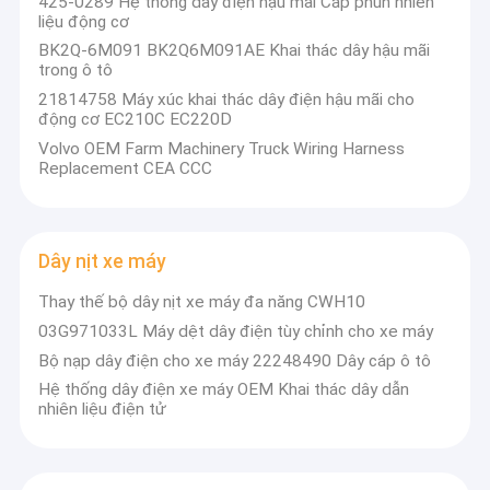
425-0289 Hệ thống dây điện hậu mãi Cáp phun nhiên
Khai thác dây công nghiệp
liệu động cơ
BK2Q-6M091 BK2Q6M091AE Khai thác dây hậu mãi
Dây nịt động cơ
trong ô tô
21814758 Máy xúc khai thác dây điện hậu mãi cho
Khai thác dây điện tử
động cơ EC210C EC220D
Volvo OEM Farm Machinery Truck Wiring Harness
Khai thác dây điện cho thiết bị gia dụng
Replacement CEA CCC
Dây nóng khai thác
Khai thác dây hậu mãi
Dây nịt xe máy
Thay thế bộ dây nịt xe máy đa năng CWH10
Dây nịt xe máy
03G971033L Máy dệt dây điện tùy chỉnh cho xe máy
Dây y tế
Bộ nạp dây điện cho xe máy 22248490 Dây cáp ô tô
Hệ thống dây điện xe máy OEM Khai thác dây dẫn
Khai thác dây đa năng
nhiên liệu điện tử
Đầu nối khai thác dây