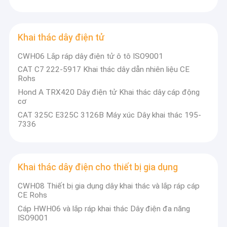
Khai thác dây điện tử
CWH06 Lắp ráp dây điện tử ô tô ISO9001
CAT C7 222-5917 Khai thác dây dẫn nhiên liệu CE
Rohs
Hond A TRX420 Dây điện tử Khai thác dây cáp động
cơ
CAT 325C E325C 3126B Máy xúc Dây khai thác 195-
7336
Khai thác dây điện cho thiết bị gia dụng
Nhà
Qingdao Hainr Wiring Harness Co., Ltd.
CWH08 Thiết bị gia dụng dây khai thác và lắp ráp cáp
Các sản phẩm
CE Rohs
được thành lập tại Thanh Đảo, Trung Quốc vào năm 2007.
Cáp HWH06 và lắp ráp khai thác Dây điện đa năng
Về chúng tôi
ISO9001