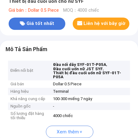
Thiết bị đầu cuối uốn cho nữ SYF
Giá bán：Dollar 0.5 Piece
MOQ：4000 chiếc
Giá tốt nhất
Liên hệ với bây giờ
Mô Tả Sản Phẩm
,
Đầu nối dây SYF-01T-P05A
,
Đầu cuối uốn nữ JST SYF
Điểm nổi bật
Thiết bị đầu cuối uốn nữ SYF-01T-
P05A
Giá bán
Dollar 0.5 Piece
Hàng hiệu
Terminal
Khả năng cung cấp
100-300 miếng 7 ngày
Nguồn gốc
-
Số lượng đặt hàng
4000 chiếc
tối thiểu
Xem thêm