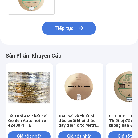
Tiếp tục
Sản Phẩm Khuyến Cáo
Đầu nối AMP kết nối
Đầu nối và thiết bị
SHF-001T-08B
Golden Automotive
đầu cuối khai thác
Thiết bị đầu c
42400-1 TE
dây điện ô tô Metri
không hàn Đầu
Pack 12048074
đầu cuối khai 
dây
Giá tốt nhất
Giá tốt nhất
Giá tốt n