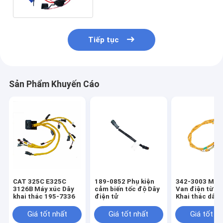
Tiếp tục
Sản Phẩm Khuyến Cáo
CAT 325C E325C
189-0852 Phụ kiện
342-3003 Máy
3126B Máy xúc Dây
cảm biến tốc độ Dây
Van điện từ D
khai thác 195-7336
điện tử
Khai thác dây 
tử
Giá tốt nhất
Giá tốt nhất
Giá tốt n