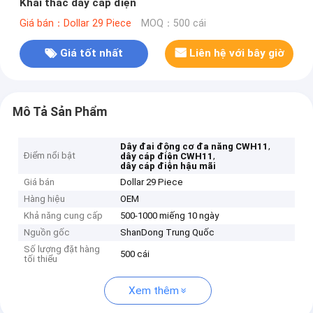
Khai thác dây cáp điện
Giá bán：Dollar 29 Piece
MOQ：500 cái
Giá tốt nhất
Liên hệ với bây giờ
Mô Tả Sản Phẩm
,
Dây đai động cơ đa năng CWH11
Điểm nổi bật
,
dây cáp điện CWH11
dây cáp điện hậu mãi
Giá bán
Dollar 29 Piece
Hàng hiệu
OEM
Khả năng cung cấp
500-1000 miếng 10 ngày
Nguồn gốc
ShanDong Trung Quốc
Số lượng đặt hàng
500 cái
tối thiểu
Xem thêm