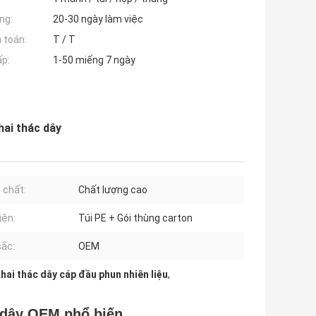
ng:
20-30 ngày làm việc
 toán:
T / T
ấp:
1-50 miếng 7 ngày
hai thác dây
chất:
Chất lượng cao
iện:
Túi PE + Gói thùng carton
ắc:
OEM
hai thác dây cáp đầu phun nhiên liệu
,
c dây OEM phổ biến