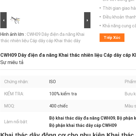
Thời gian giao hà
Điều khoản thanh
Khả năng cung c
Hình ảnh lớn :
CWH09 Dây điện đa năng Khai
Tiếp Xúc
thác nhiên liệu Cáp dây cáp Khai thác dây
CWH09 Dây điện đa năng Khai thác nhiên liệu Cáp dây cáp K
Sự miêu tả
Chứng nhận:
ISO
Phẩm 
KIỂM TRA:
100% kiểm tra
Bưu k
MOQ:
400 chiếc
Màu s
Bộ khai thác dây đa năng CWH09
,
Bộ phận k
Làm nổi bật:
Bộ phận khai thác dây cáp CWH09
Khai thác dây động cơ cho phụ kiện Khai thá