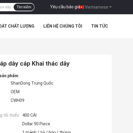
Yêu cầu báo giá
|
Vietnamese
Tìm kiếm
SOÁT CHẤT LƯỢNG
LIÊN HỆ CHÚNG TÔI
TIN TỨC
áp dây cáp Khai thác dây
 sản phẩm:
ShanDong Trung Quốc
OEM
CWH09
 tối thiểu:
400 CÁI
Dollar 90 Piece
1 mảnh / túi / hộp / thùng