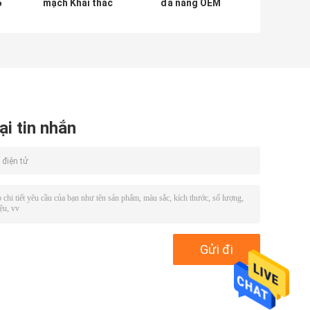
5
mạch Khai thác
đa năng OEM
i
dây cho Chevy
ODM Khai thác
Engine
dây 12 mạch
ại tin nhắn