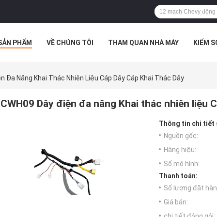
SẢN PHẨM
VỀ CHÚNG TÔI
THAM QUAN NHÀ MÁY
KIỂM 
 HỢP
n Đa Năng Khai Thác Nhiên Liệu Cáp Dây Cáp Khai Thác Dây
CWH09 Dây điện đa năng Khai thác nhiên liệu C
Thông tin chi tiết
Nguồn gốc:
Hàng hiệu:
Số mô hình:
Thanh toán:
Số lượng đặt hàng
Giá bán:
chi tiết đóng gói: