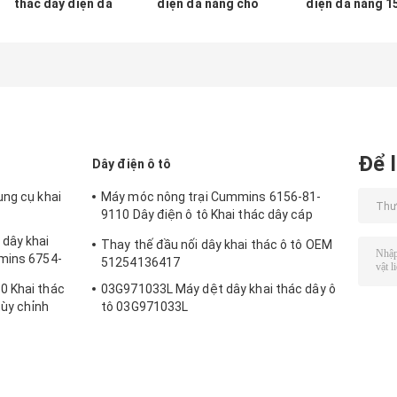
thác dây điện đa
điện đa năng cho
điện đa năng 1
năng cho ô tô cổ
động cơ CAT
mạch cho xe tả
điển
326D L 328D LCR
Chevy ISO9001
329D L
Để l
Dây điện ô tô
ụng cụ khai
Máy móc nông trại Cummins 6156-81-
9110 Dây điện ô tô Khai thác dây cáp
nhiên liệu phun nhiên liệu
dây khai
Thay thế đầu nối dây khai thác ô tô OEM
mmins 6754-
51254136417
0 Khai thác
03G971033L Máy dệt dây khai thác dây ô
tùy chỉnh
tô 03G971033L