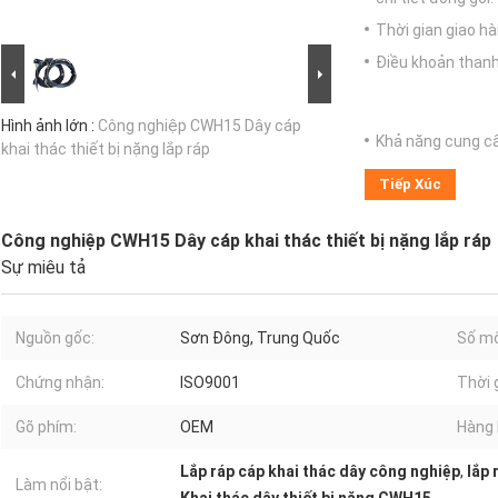
Thời gian giao hà
Điều khoản thanh
Hình ảnh lớn :
Công nghiệp CWH15 Dây cáp
Khả năng cung c
khai thác thiết bị nặng lắp ráp
Tiếp Xúc
Công nghiệp CWH15 Dây cáp khai thác thiết bị nặng lắp ráp
Sự miêu tả
Nguồn gốc:
Sơn Đông, Trung Quốc
Số mô
Chứng nhận:
ISO9001
Thời 
Gõ phím:
OEM
Hàng 
Lắp ráp cáp khai thác dây công nghiệp
,
lắp 
Làm nổi bật: