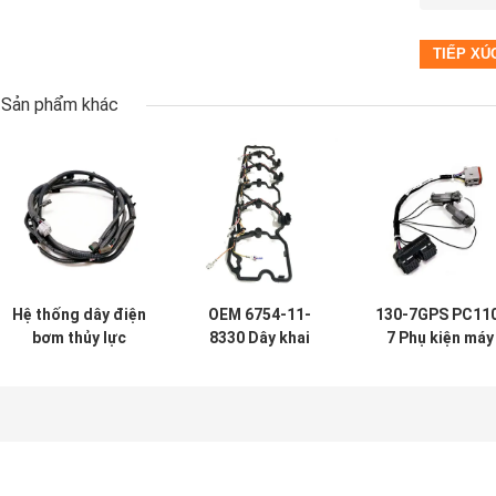
Sản phẩm khác
Hệ thống dây điện
OEM 6754-11-
130-7GPS PC11
bơm thủy lực
8330 Dây khai
7 Phụ kiện máy
ZX300-5G của
thác thiết bị nặng
xúc giám sát kh
Hitachi
cho Komatsu
thác dây GPS
Aftermarket
PC200-8
Excavator