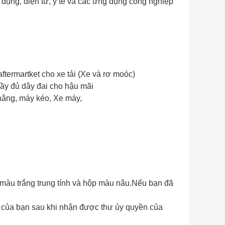
 dụng, điện tử, y tế và các ứng dụng công nghiệp
ftermartket cho xe tải (Xe và rơ moóc)
đầy đủ dây đai cho hậu mãi
 nâng, máy kéo, Xe máy,
 màu trắng trung tính và hộp màu nâu.Nếu bạn đã
u của bạn sau khi nhận được thư ủy quyền của