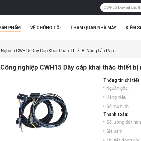
SẢN PHẨM
VỀ CHÚNG TÔI
THAM QUAN NHÀ MÁY
KIỂM 
 HỢP
 Nghiệp CWH15 Dây Cáp Khai Thác Thiết Bị Nặng Lắp Ráp
Công nghiệp CWH15 Dây cáp khai thác thiết bị 
Thông tin chi tiết
Nguồn gốc:
Hàng hiệu:
Số mô hình:
Thanh toán:
Số lượng đặt hàng
Giá bán:
chi tiết đóng gói: