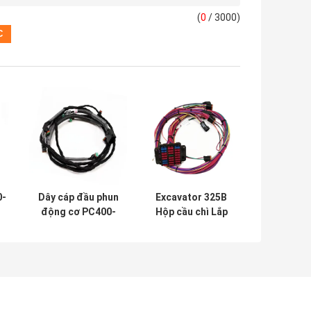
(
0
/ 3000)
0-
Dây cáp đầu phun
Excavator 325B
động cơ PC400-
Hộp cầu chì Lắp
ai
8R cho máy xúc
ráp dây khai thác
Komatsu