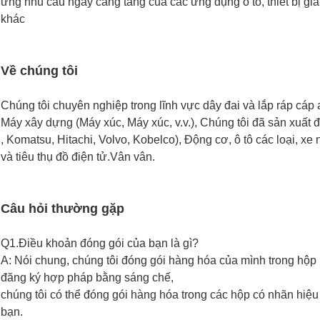
ứng nhu cầu ngày càng tăng của các ứng dụng ô tô, thiết bị gia
khác
Về chúng tôi
Chúng tôi chuyên nghiệp trong lĩnh vực dây đai và lắp ráp cáp a
Máy xây dựng (Máy xúc, Máy xúc, v.v.), Chúng tôi đã sản xuất 
, Komatsu, Hitachi, Volvo, Kobelco), Động cơ, ô tô các loại, xe
và tiêu thụ đồ điện tử.Vân vân.
Câu hỏi thường gặp
Q1.Điều khoản đóng gói của bạn là gì?
A: Nói chung, chúng tôi đóng gói hàng hóa của mình trong hộp
đăng ký hợp pháp bằng sáng chế,
chúng tôi có thể đóng gói hàng hóa trong các hộp có nhãn hiệ
bạn.