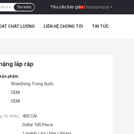
Yêu cầu báo giá
|
Vietnamese
Tìm kiếm
SOÁT CHẤT LƯỢNG
LIÊN HỆ CHÚNG TÔI
TIN TỨC
nặng lắp ráp
 sản phẩm:
ShanDong Trung Quốc
OEM
OEM
 tối thiểu:
400 CÁI
Dollar 100 Piece
1 mảnh / túi / hộp / thùng