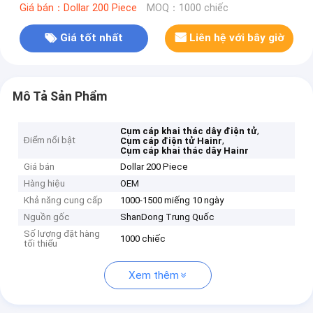
Giá bán：Dollar 200 Piece
MOQ：1000 chiếc
Giá tốt nhất
Liên hệ với bây giờ
Mô Tả Sản Phẩm
,
Cụm cáp khai thác dây điện tử
Điểm nổi bật
,
Cụm cáp điện tử Hainr
Cụm cáp khai thác dây Hainr
Giá bán
Dollar 200 Piece
Hàng hiệu
OEM
Khả năng cung cấp
1000-1500 miếng 10 ngày
Nguồn gốc
ShanDong Trung Quốc
Số lượng đặt hàng
1000 chiếc
tối thiểu
Xem thêm