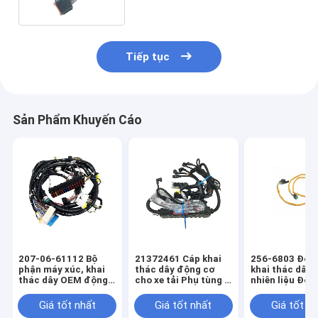
Tiếp tục
Sản Phẩm Khuyến Cáo
207-06-61112 Bộ
21372461 Cáp khai
256-6803 Độn
phận máy xúc, khai
thác dây động cơ
khai thác dây 
thác dây OEM động
cho xe tải Phụ tùng ô
nhiên liệu Độn
cơ PC300-6
tô FH FM Khai thác
khai thác dây
dây OEM
312C
Giá tốt nhất
Giá tốt nhất
Giá tốt n