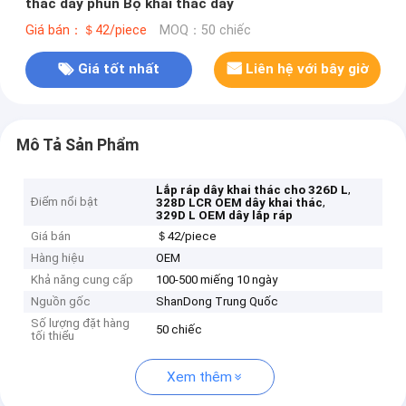
thác dây phun Bộ khai thác dây
Giá bán：＄42/piece
MOQ：50 chiếc
Giá tốt nhất
Liên hệ với bây giờ
Mô Tả Sản Phẩm
,
Lắp ráp dây khai thác cho 326D L
Điểm nổi bật
,
328D LCR OEM dây khai thác
329D L OEM dây lắp ráp
Giá bán
＄42/piece
Hàng hiệu
OEM
Khả năng cung cấp
100-500 miếng 10 ngày
Nguồn gốc
ShanDong Trung Quốc
Số lượng đặt hàng
50 chiếc
tối thiểu
Xem thêm