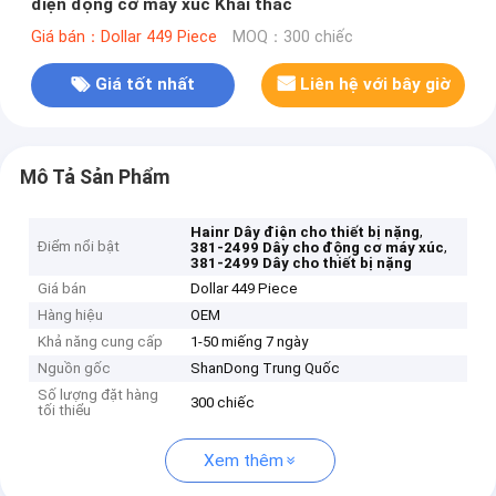
điện động cơ máy xúc Khai thác
Giá bán：Dollar 449 Piece
MOQ：300 chiếc
Giá tốt nhất
Liên hệ với bây giờ
Mô Tả Sản Phẩm
,
Hainr Dây điện cho thiết bị nặng
Điểm nổi bật
,
381-2499 Dây cho động cơ máy xúc
381-2499 Dây cho thiết bị nặng
Giá bán
Dollar 449 Piece
Hàng hiệu
OEM
Khả năng cung cấp
1-50 miếng 7 ngày
Nguồn gốc
ShanDong Trung Quốc
Số lượng đặt hàng
300 chiếc
tối thiểu
Xem thêm