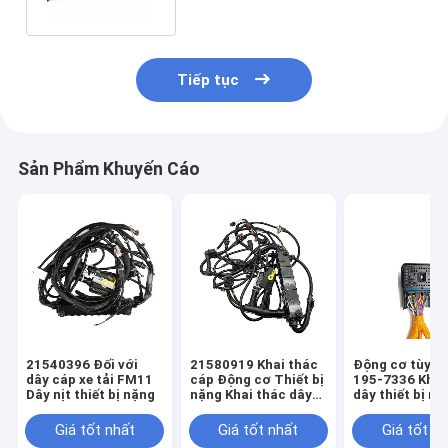
Tiếp tục
Sản Phẩm Khuyến Cáo
21540396 Đối với
21580919 Khai thác
Động cơ tùy c
dây cáp xe tải FM11
cáp Động cơ Thiết bị
195-7336 Khai
Dây nịt thiết bị nặng
nặng Khai thác dây
dây thiết bị nặ
điện
ISO9001
Giá tốt nhất
Giá tốt nhất
Giá tốt n