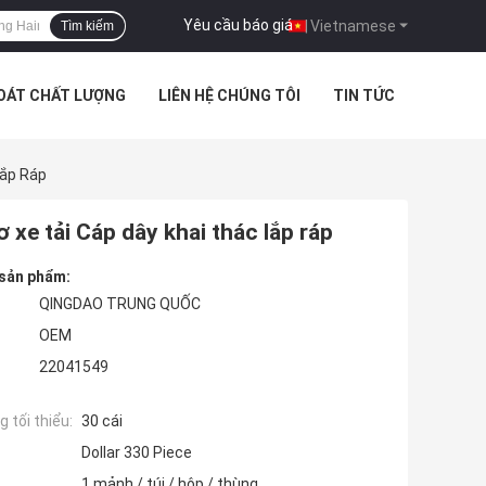
Yêu cầu báo giá
|
Vietnamese
Tìm kiếm
SOÁT CHẤT LƯỢNG
LIÊN HỆ CHÚNG TÔI
TIN TỨC
Lắp Ráp
e tải Cáp dây khai thác lắp ráp
 sản phẩm:
QINGDAO TRUNG QUỐC
OEM
22041549
 tối thiểu:
30 cái
Dollar 330 Piece
1 mảnh / túi / hộp / thùng