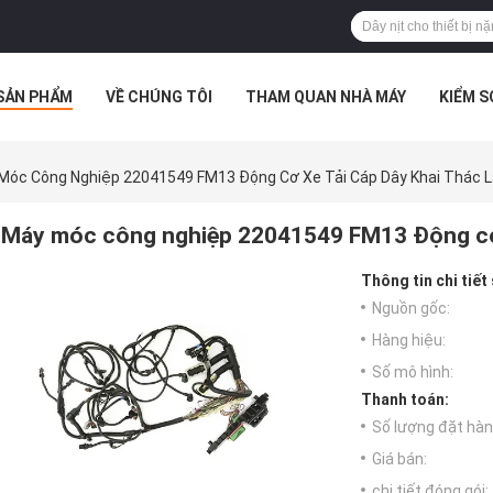
SẢN PHẨM
VỀ CHÚNG TÔI
THAM QUAN NHÀ MÁY
KIỂM 
 HỢP
Móc Công Nghiệp 22041549 FM13 Động Cơ Xe Tải Cáp Dây Khai Thác 
Máy móc công nghiệp 22041549 FM13 Động cơ x
Thông tin chi tiết
Nguồn gốc:
Hàng hiệu:
Số mô hình:
Thanh toán:
Số lượng đặt hàng
Giá bán:
chi tiết đóng gói: