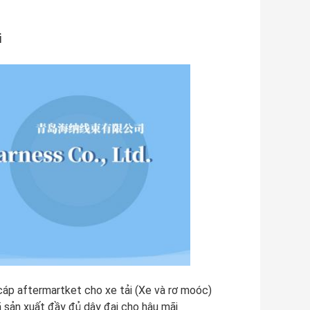
i
 cáp aftermartket cho xe tải (Xe và rơ moóc)
ã sản xuất đầy đủ dây đai cho hậu mãi