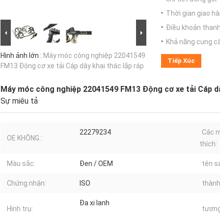
Thời gian giao hà
Điều khoản thanh
Khả năng cung c
Hình ảnh lớn :
Máy móc công nghiệp 22041549
Tiếp Xúc
FM13 Động cơ xe tải Cáp dây khai thác lắp ráp
Máy móc công nghiệp 22041549 FM13 Động cơ xe tải Cáp dây
Sự miêu tả
22279234
Các m
OE KHÔNG.:
thích:
Màu sắc:
Đen / OEM
tên s
Chứng nhận:
ISO
thành
Đa xi lanh
Hình trụ:
tương