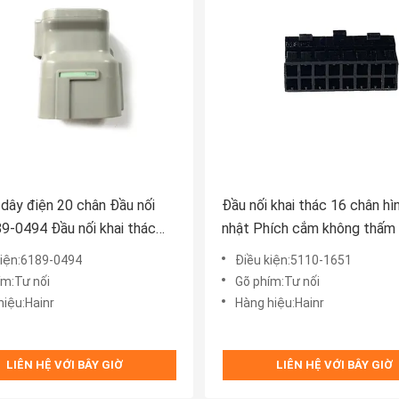
 dây điện 20 chân Đầu nối
Đầu nối khai thác 16 chân hì
9-0494 Đầu nối khai thác
nhật Phích cắm không thấm
5110-1651
kiện:6189-0494
Điều kiện:5110-1651
ím:Tư nối
Gõ phím:Tư nối
hiệu:Hainr
Hàng hiệu:Hainr
LIÊN HỆ VỚI BÂY GIỜ
LIÊN HỆ VỚI BÂY GIỜ