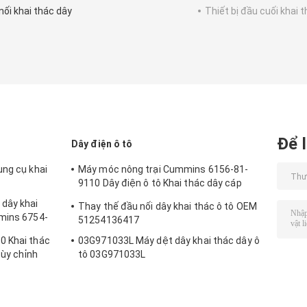
nối khai thác dây
Thiết bị đầu cuối khai 
Để l
Dây điện ô tô
ụng cụ khai
Máy móc nông trại Cummins 6156-81-
9110 Dây điện ô tô Khai thác dây cáp
nhiên liệu phun nhiên liệu
dây khai
Thay thế đầu nối dây khai thác ô tô OEM
mmins 6754-
51254136417
0 Khai thác
03G971033L Máy dệt dây khai thác dây ô
tùy chỉnh
tô 03G971033L