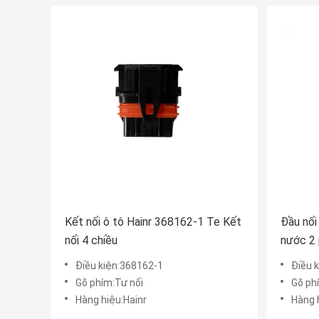
Kết nối ô tô Hainr 368162-1 Te Kết
Đầu nối
nối 4 chiều
nước 2
Điều kiện:368162-1
Điều 
Gõ phím:Tư nối
Gõ ph
Hàng hiệu:Hainr
Hàng 