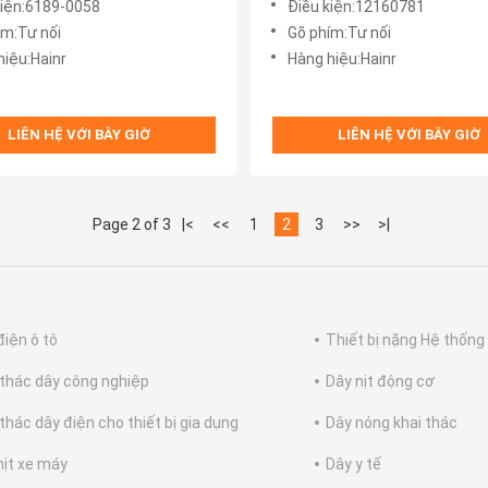
kiện:6189-0058
Điều kiện:12160781
ím:Tư nối
Gõ phím:Tư nối
hiệu:Hainr
Hàng hiệu:Hainr
LIÊN HỆ VỚI BÂY GIỜ
LIÊN HỆ VỚI BÂY GIỜ
Page 2 of 3
|<
<<
1
2
3
>>
>|
điện ô tô
Thiết bị nặng Hệ thống
 thác dây công nghiệp
Dây nịt động cơ
 thác dây điện cho thiết bị gia dụng
Dây nóng khai thác
nịt xe máy
Dây y tế