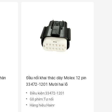
chân
Đầu nối khai thác dây Molex 12 pin
33472-1201 Mười hai lỗ
Điều kiện:33472-1201
Gõ phím:Tư nối
Hàng hiệu:Hainr