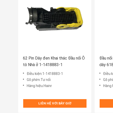
62 Pin Dây đen Khai thác Đầu nối Ô
Đầu nối
tô Nhà ở 1-1418883-1
dây 618
dây
Điều kiện:1-1418883-1
Điều 
Gõ phím:Tư nối
Gõ ph
Hàng hiệu:Hainr
Hàng 
LIÊN HỆ VỚI BÂY GIỜ