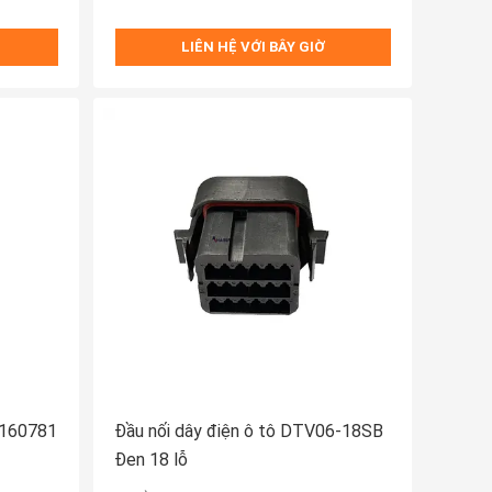
LIÊN HỆ VỚI BÂY GIỜ
2160781
Đầu nối dây điện ô tô DTV06-18SB
Đen 18 lỗ