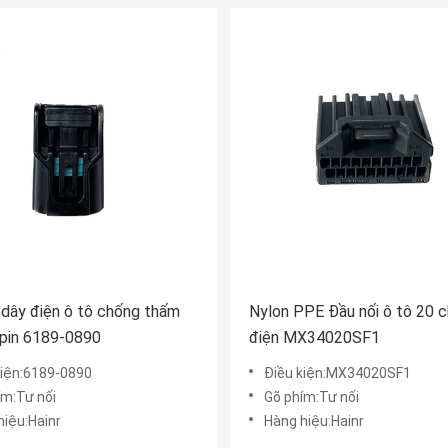
 dây điện ô tô chống thấm
Nylon PPE Đầu nối ô tô 20 
 pin 6189-0890
điện MX34020SF1
kiện:6189-0890
Điều kiện:MX34020SF1
ím:Tư nối
Gõ phím:Tư nối
hiệu:Hainr
Hàng hiệu:Hainr