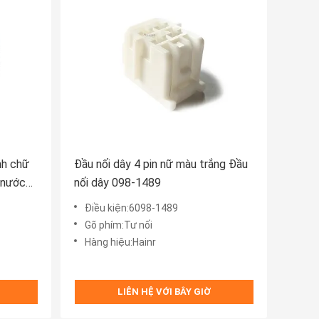
nh chữ
Đầu nối dây 4 pin nữ màu trắng Đầu
 nước
nối dây 098-1489
Điều kiện:6098-1489
Gõ phím:Tư nối
Hàng hiệu:Hainr
LIÊN HỆ VỚI BÂY GIỜ