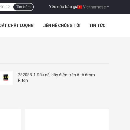
Yêu cầu báo giá
|
Vietnamese
Tìm kiếm
SOÁT CHẤT LƯỢNG
LIÊN HỆ CHÚNG TÔI
TIN TỨC
282088-1 Đầu nối dây điện trên ô tô 6mm
Pitch