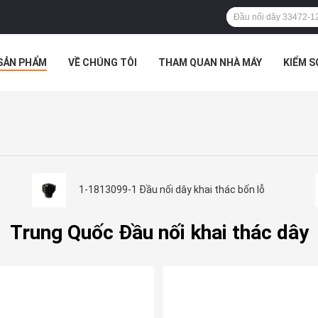
SẢN PHẨM
VỀ CHÚNG TÔI
THAM QUAN NHÀ MÁY
KIỂM 
 HỢP
1-1813099-1 Đầu nối dây khai thác bốn lỗ
Trung Quốc Đầu nối khai thác dây