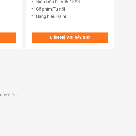
Điều kiện:DTV06-18SB
Gõ phím:Tư nối
Hàng hiệu:Hainr
LIÊN HỆ VỚI BÂY GIỜ
 dây điện