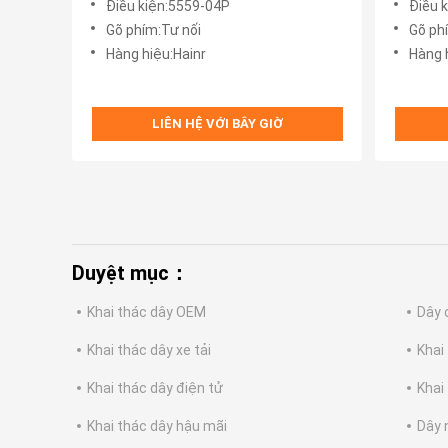
Điều kiện:5559-04P
Điều 
Gõ phím:Tư nối
Gõ ph
Hàng hiệu:Hainr
Hàng 
LIÊN HỆ VỚI BÂY GIỜ
Duyệt mục：
Khai thác dây OEM
Dây 
Khai thác dây xe tải
Khai
Khai thác dây điện tử
Khai
Khai thác dây hậu mãi
Dây 