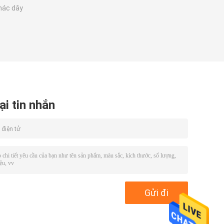
thác dây
ại tin nhắn